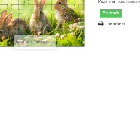
Puzzle en bois représen
En stock
Imprimer
Agrandir l'image