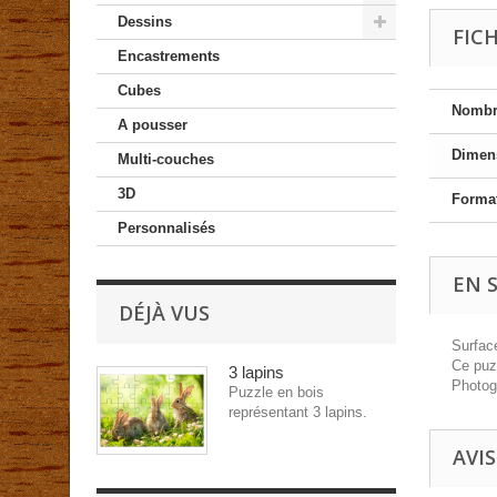
Dessins
FIC
Encastrements
Cubes
Nombr
A pousser
Dimen
Multi-couches
3D
Forma
Personnalisés
EN 
DÉJÀ VUS
Surface
Ce puz
3 lapins
Photog
Puzzle en bois
représentant 3 lapins.
AVIS