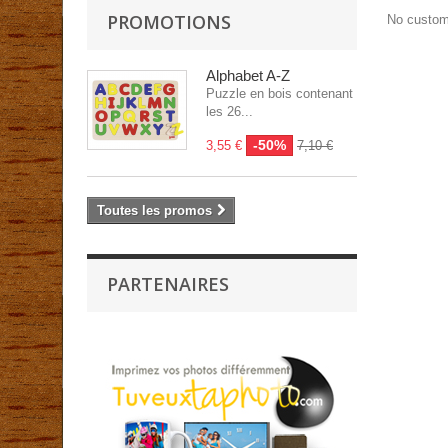
PROMOTIONS
No custom
Alphabet A-Z
Puzzle en bois contenant
les 26...
-50%
3,55 €
7,10 €
Toutes les promos
PARTENAIRES