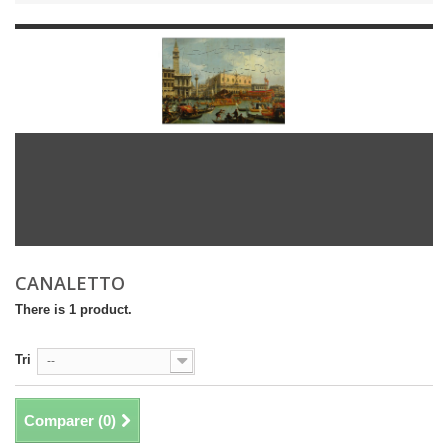
CANALETTO
There is 1 product.
Tri
--
Comparer (
0
)