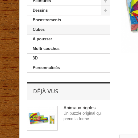
Peintures
Dessins
Encastrements
Cubes
A pousser
Multi-couches
3D
Personnalisés
DÉJÀ VUS
Animaux rigolos
Un puzzle original qui
prend la forme...