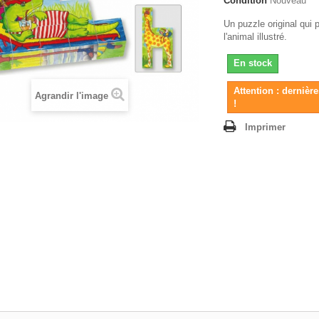
Condition
Nouveau
Un puzzle original qui 
l'animal illustré.
En stock
Attention : dernièr
Agrandir l'image
!
Imprimer