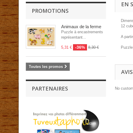
EN 
PROMOTIONS
Dimens
12 cub
Animaux de la ferme
Puzzle à encastrements
A parti
représentant...
-36%
Puzzle
5,31 €
8,30 €
Toutes les promos
AVIS
PARTENAIRES
No custom